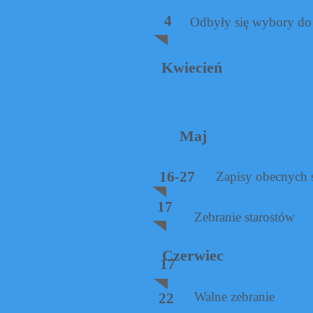
4
Odbyły się wybory do
Kwiecień
Maj
16-27
Zapisy obecnych 
17
Zebranie starostów
Czerwiec
17
Walne zebranie
22