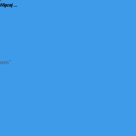
Więcej ...
asem"