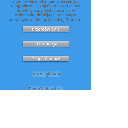
przemówienia, obejrzenia prezentacji
fotograficznej z zajęć oraz wysłuchania
dwóch wakacyjnych piosenek w
wykonaniu, działającej na naszym
uniwersytecie, Grupy Wokalnej "Cantare”
Przemówienie
Prezentacja
Grupa Cantare
Strona główna
Powrót do galerii
Copyright © 2016
Kielecki Uniwersytet Trzeciego Wieku
"Ponad Czasem"
Nr
konta bankowego
:
85 1240 4416 1111
0011 3218 4242