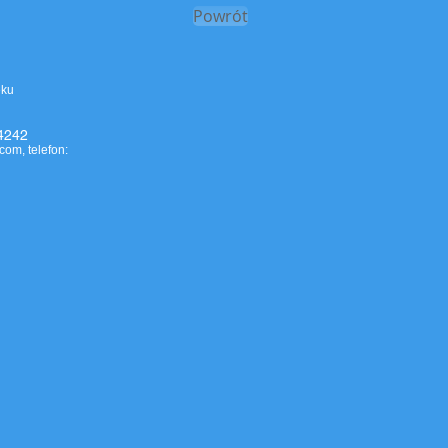
Powrót
eku
4242
.com
, telefon: