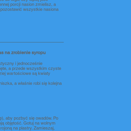
nnej porcji nasion zmielisz, a
o pozostawić wszystkie nasiona
as na zrobienie syropu
ktyczny i jednocześnie
ięte, a przede wszystkim czyste
dziej wartościowe są kwiaty
szka, a właśnie robi się kolejna
tę), aby pozbyć się owadów. Po
oją objętość. Gotuj na wolnym
ojoną na plastry. Zamieszaj,