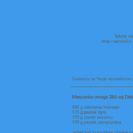
Teksty na
imię i nazwisko
Czekamy na Twoje sprawdzone 
Mieszanka omega 3&6 wg Dieta 
490 g siemienia lnianego
170 g pestek dyni
170 g ziaren sezamu
170 g pestek słonecznika
Jeżeli jest to możliwe używaj n