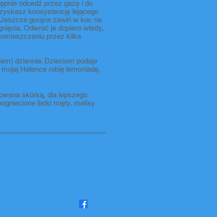
tępnie odcedź przez gazę i do
 Uzyskasz konsystencję lejącego
. Jeszcze gorące zawiń w koc na
gnięcia. Odwróć je dopiero wtedy,
omieszczeniu przez kilka
iem) dziennie. Dzieciom podaje
 mojej Helence robię lemoniadę,
rowana skórką, dla lepszego
gniecione listki mięty, melisy