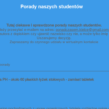
Porady naszych studentów
Tutaj ciekawe i sprawdzone porady naszych studentów.
leży przesyłać e-mailem na adres:
ponadczasem.kielce@gmail.com
 autora z dopiskiem czy ujawnić nazwisko czy nie, a może tylko imi
Uszanujemy decyzję.
Zapraszamy do czynnego udziału w wirtualnym kontakcie
porady
PH - około 60 płaskich łyżek stołowych - zamiast tabletek
asion pochodzących z upraw organicznych. Istnieją rozbieżne opinie c