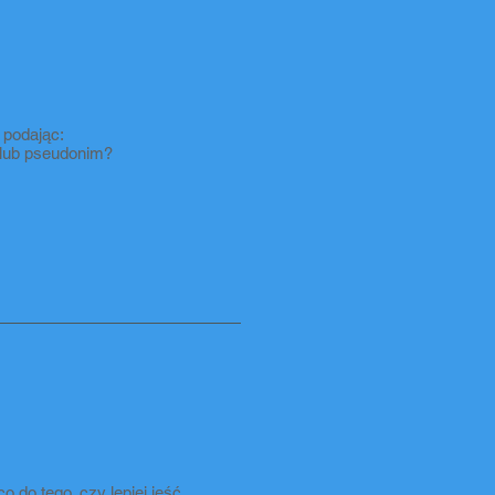
podając:
ę lub pseudonim?
o do tego, czy lepiej jeść