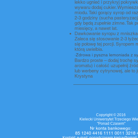
lekko ugnieć i przykryj pokryw
wywaru dodaj cukier. Wymieszaj
miodu. Taki gorący syrop od r
2-3 godziny (sucha pasteryzacj
gdy będą zupełnie zimne. Tak
miesięcy, a nawet lat.
Dawkowanie syropu z mniszka 
Zaleca się stosowanie 2-3 łyż
się połowę tej porcji. Syropem
którą uwielbia.
·Zdrowa i pyszna lemoniada z s
Bardzo proste – dodaj trochę s
aromatu) i całość uzupełnij źró
lub werbeny cytrynowej, ale to 
Krystyna
Copyright © 2016
Kielecki Uniwersytet Trzeciego Wi
"Ponad Czasem"
Nr
konta bankowego
:
85 1240 4416 1111 0011 3218 
Kontakt: e-mail:
ponadczasem.kielce@gmail