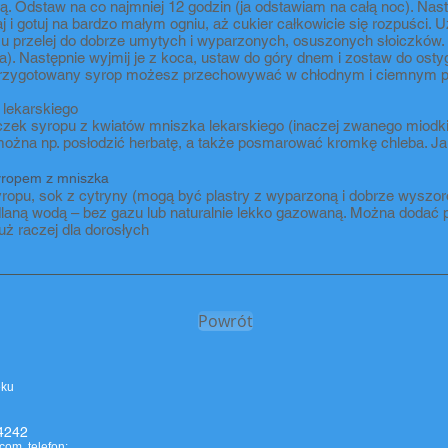
ką. Odstaw na co najmniej 12 godzin (ja odstawiam na całą noc). Nas
 i gotuj na bardzo małym ogniu, aż cukier całkowicie się rozpuści.
azu przelej do dobrze umytych i wyparzonych, osuszonych słoiczków
a). Następnie wyjmij je z koca, ustaw do góry dnem i zostaw do osty
 przygotowany syrop możesz przechowywać w chłodnym i ciemnym p
lekarskiego
eczek syropu z kwiatów mniszka lekarskiego (inaczej zwanego miodk
 można np. posłodzić herbatę, a także posmarować kromkę chleba. Ja
yropem z mniszka
yropu, sok z cytryny (mogą być plastry z wyparzoną i dobrze wyszo
dlaną wodą – bez gazu lub naturalnie lekko gazowaną. Można dodać po
już raczej dla dorosłych
Powrót
eku
4242
.com
, telefon: