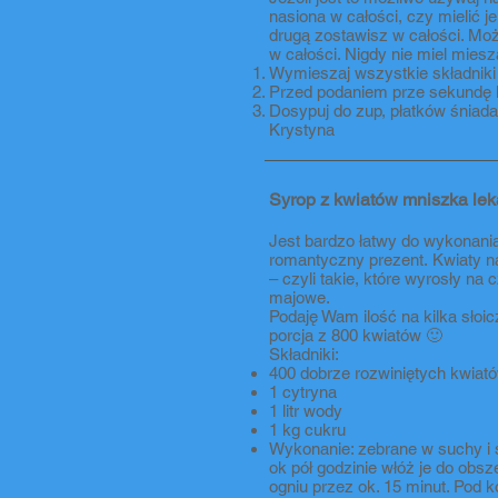
nasiona w całości, czy mielić j
drugą zostawisz w całości. Moż
w całości. Nigdy nie miel miesz
Wymieszaj wszystkie składniki 
Przed podaniem prze sekundę l
Dosypuj do zup, płatków śniad
Krystyna
Syrop z kwiatów mniszka leka
Jest bardzo łatwy do wykonania
romantyczny prezent. Kwiaty na
– czyli takie, które wyrosły na
majowe.
Podaję Wam ilość na kilka słoic
porcja z 800 kwiatów 🙂
Składniki:
400 dobrze rozwiniętych kwiat
1 cytryna
1 litr wody
1 kg cukru
Wykonanie: zebrane w suchy i s
ok pół godzinie włóż je do obs
ogniu przez ok. 15 minut. Pod 