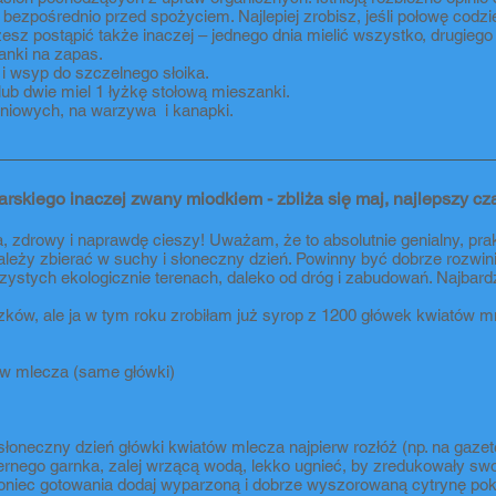
e bezpośrednio przed spożyciem. Najlepiej zrobisz, jeśli połowę codzie
esz postąpić także inaczej – jednego dnia mielić wszystko, drugieg
anki na zapas.
i wsyp do szczelnego słoika.
ub dwie miel 1 łyżkę stołową mieszanki.
aniowych, na warzywa i kanapki.
rskiego inaczej zwany miodkiem - zbliża się maj, najlepszy cz
, zdrowy i naprawdę cieszy! Uważam, że to absolutnie genialny, pra
leży zbierać w suchy i słoneczny dzień. Powinny być dobrze rozwin
 czystych ekologicznie terenach, daleko od dróg i zabudowań. Najbar
zków, ale ja w tym roku zrobiłam już syrop z 1200 główek kwiatów mni
ów mlecza (same główki)
łoneczny dzień główki kwiatów mlecza najpierw rozłóż (np. na gaze
zernego garnka, zalej wrzącą wodą, lekko ugnieć, by zredukowały sw
koniec gotowania dodaj wyparzoną i dobrze wyszorowaną cytrynę pokr