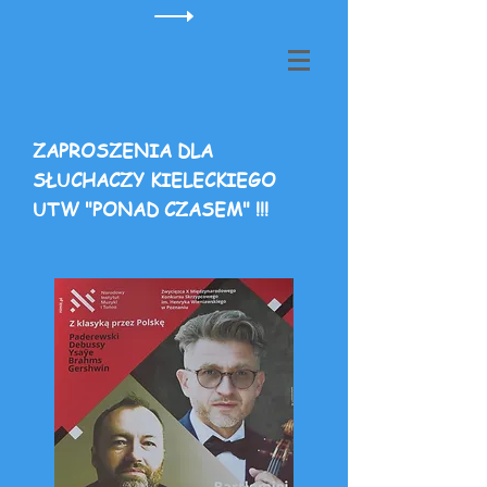
ZAPROSZENIA DLA
SŁUCHACZY KIELECKIEGO
UTW "PONAD CZASEM" !!!