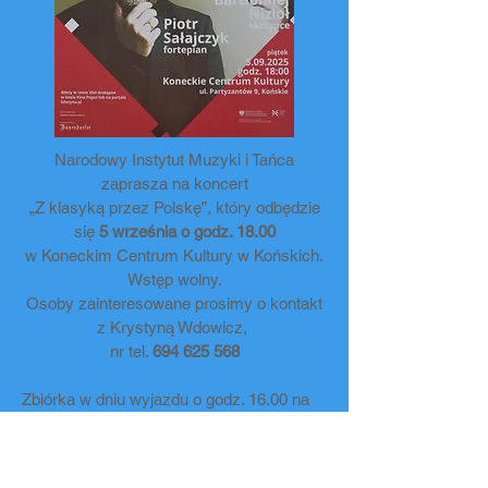
Narodowy Instytut Muzyki i Tańca
zaprasza na koncert
„Z klasyką przez Polskę”, który odbędzie
się
5 września o godz. 18.00
w Koneckim Centrum Kultury w Końskich.
Wstęp wolny.
Osoby zainteresowane prosimy o kontakt
z Krystyną Wdowicz,
nr tel.
694 625 568
Zbiórka w dniu wyjazdu o godz. 16.00 na
parkingu stadionu przy ul. Ściegiennego 8.
Wyjazd jest bezpłatny.