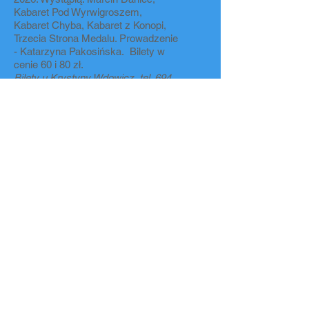
Kabaret Pod Wyrwigroszem,
Kabaret Chyba, Kabaret z Konopi,
Trzecia Strona Medalu. Prowadzenie
- Katarzyna Pakosińska. Bilety w
cenie 60 i 80 zł.
Bilety u Krystyny Wdowicz, tel.
694
625 568
.​
Polecamy i zachęcamy do
skorzystania z zajęć płatnych u
prowadzącego:
Gimnastyka w basenie prowadzona
przez Dorotę Ciężarkiewicz w
Hotelu Kameralnym, ul. Tarnowska
7. Zajęcia odbywają się w
poniedziałek, wtorek, czwartek w
godz. 8.30, 9.30, 10.30. Zapisy
poprzez wysłanie SMS na nr
telefonu
608 031 676
.
Joga prowadzona przez Monikę
Pinkowską, Klub „Polonez”,