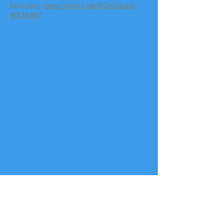
formularz:
https://forms.gle/jiQoGGdqX
9tX3A697
Copyright © 2016