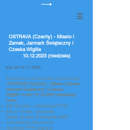
OSTRAVA (Czechy) -
Miasto i
Zamek, Jarmark Świąteczny i
Czeska Wigilia
10.12.2023
(niedziela)
Info od
10.11.2023
Zapraszamy na wycieczkę jednodniową:
"
OSTRAVA (Czechy) - Miasto i Zamek,
Jarmark Świąteczny i Czeska
Wigilia"
w dniu
10.12.2023
(niedziela)
,
Cena
:
225 zł/osoba – członkowie PTTK
235 zł / osoba – pozostali
Zapisy do dnia 24 listopada 2023:
u kol. Bożeny Skomra tel.
na stronie PTTK poprzez