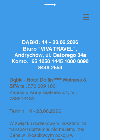
DĄBKI:
14 - 23.06.2026
Biuro "VIVA TRAVEL",
Andrychów, ul. Batorego 34a
Konto:
65 1050 1445 1000
0090
8449 2553
Dąbki - Hotel Delfin **** Welness &
SPA
tel.
570 009 180
Zapisy u Anny Białkiewicz, tel.
788613183
Termin:
14 - 23.06.2026
W związku dodatkowymi kosztami za
transport uprzejmie informujemy, że:
Cena w 2-osobowym pokoju w