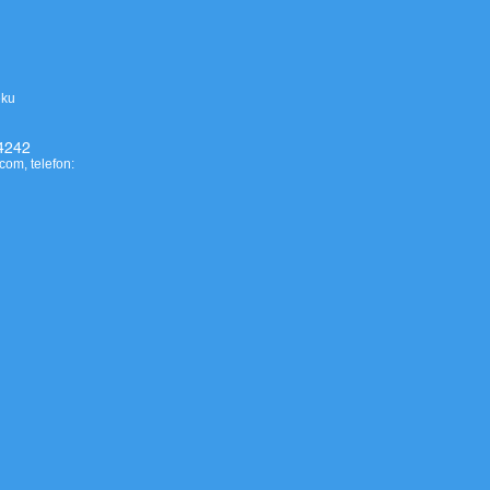
eku
4242
.com
, telefon: