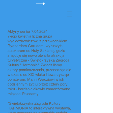
Aktyny senior
7.04.2024
7-ego kwietnia liczna grupa
wycieczkowiczów, z przewodnikiem
Ryszardem Garusem, wyruszyła
autokarem do Huty Szklanej, gdzie
znajduje się nowo otwarta atrakcja
turystyczna - Świętokrzyska Zagroda
Kultury "Harmonia". Zwiedziliśmy
cztery pomieszczenia, przenosząc się
w czasie do XIX wieku i towarzysząc
bohaterom, Mani i Władziowi w ich
codziennym życiu przez cztery pory
roku - bardzo ciekawie zaaranżowane
miejsce. Polecamy!
"Świętokrzyska Zagroda Kultury
HARMONIA to interaktywna wystawa,
która zaprasza na niezwykłą podróż