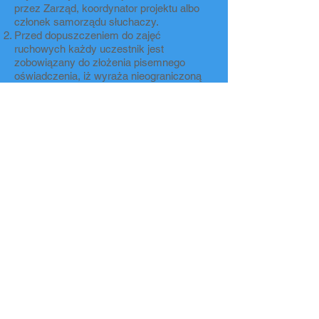
przez Zarząd, koordynator projektu albo
członek samorządu słuchaczy.
Przed dopuszczeniem do zajęć
ruchowych każdy uczestnik jest
zobowiązany do złożenia pisemnego
oświadczenia, iż wyraża nieograniczoną
ilościowo, czasowo i terytorialnie zgodę na
nieodpłatne utrwalanie wizerunku oraz na
nieodpłatne, wielokrotne
rozpowszechnianie zarejestrowanego
wizerunku w przestrzeni publicznej, w tym
w Internecie, w związku z realizacją celów
statutowych i budowaniem dobrego
wizerunku Stowarzyszenia, według wzoru
stanowiącego załącznik nr 1 do
Regulaminu.
Odmowa podpisania oświadczenia, o
którym mowa w ust. 2 jest równoznaczna
z rezygnacją z uczestnictwa w zajęciach.
Osoba taka nie może zostać dopuszczona
do brania udział w zajęciach ruchowych.
§ 10
Stowarzyszenie zastrzega sobie prawo do