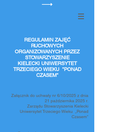
REGULAMIN ZAJĘĆ
RUCHOWYCH
ORGANIZOWANYCH PRZEZ
STOWARZYSZENIE
KIELECKI UNIWERSYTET
TRZECIEGO WIEKU "PONAD
CZASEM"
Załącznik do uchwały nr 6/10/2025 z dnia
21 października 2025 r.
Zarządu Stowarzyszenia Kielecki
Uniwersytet Trzeciego Wieku „Ponad
Czasem”