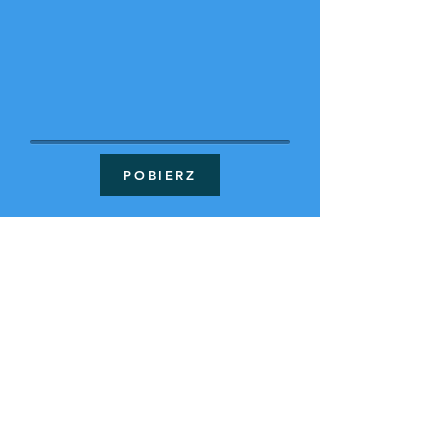
POBIERZ
Copyright © 2016
Kielecki Uniwersytet Trzeciego Wieku
"Ponad Czasem"
Nr
konta bankowego
:
85 1240 4416 1111
0011 3218 4242
Kontakt: e-mail:
ponadczasem.kielce@gmail.com
, telefon:
570-
001-202