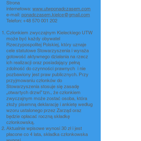
Strona
internetowa:
www.utwponadczasem.com
e-mail:
ponadczasem.kielce@gmail.com
Telefon:
+48 570 001 202
Członkiem zwyczajnym Kieleckiego UTW
może być każdy obywatel
Rzeczypospolitej Polskiej, który uznaje
cele statutowe Stowarzyszenia i wyraża
gotowość aktywnego działania na rzecz
ich realizacji oraz posiadający pełną
zdolność do czynności prawnych i nie
pozbawiony jest praw publicznych. Przy
przyjmowaniu członków do
Stowarzyszenia stosuje się zasadę
„otwartych drzwi” tzn., że członkiem
zwyczajnym może zostać osoba, która
złoży pisemną deklarację i ankietę według
wzoru ustalonego przez Zarząd oraz
będzie opłacać roczną składkę
członkowską.
Aktualnie wpisowe wynosi 30 zł i jest
płacone co 4 lata, składka członkowska
wynosi