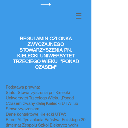
REGULAMIN CZŁONKA
ZWYCZAJNEGO
STOWARZYSZENIA PN.
KIELECKI UNIWERSYTET
TRZECIEGO WIEKU "PONAD
CZASEM"
Podstawa prawna:
Statut Stowarzyszenia pn. Kielecki
Uniwersytet Trzeciego Wieku „Ponad
Czasem zwany dalej Kielecki UTW lub
Stowarzyszeniem.
Dane kontaktowe Kielecki UTW:
Biuro: Al. Tysiąclecia Państwa Polskiego 20
(internat Zespołu Szkół Elektrycznych)