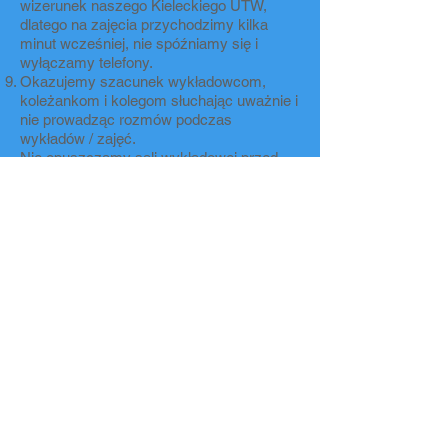
wizerunek naszego Kieleckiego UTW,
dlatego na zajęcia przychodzimy kilka
minut wcześniej, nie spóźniamy się i
wyłączamy telefony.
Okazujemy szacunek wykładowcom,
koleżankom i kolegom słuchając uważnie i
nie prowadząc rozmów podczas
wykładów / zajęć.
Nie opuszczamy sali wykładowej przed
zakończeniem zajęć.
Jesteśmy tolerancyjni i szanujemy
odmienne poglądy.
W miarą możliwości zgłaszamy się do
pracy w sekcjach i zespołach
zainteresowań oraz do pomocy
Zarządowi.
Słuchacz bierze udział w zajęciach
ruchowych na własne ryzyko i na własną
odpowiedzialność.
Pobierz regulamin
Pobierz deklarację