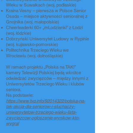
Wieku w Suwałkach (woj. podlaskie)
Kraina Vesny – pierwsza w Polsce Senior
Osada – miejsce aktywności senioralnej z
Gnojnika (woj. małopolskie)
Cheerleaderki 60+ „mŁodzianki” z Łodzi
(woj. łódzkie)
Dobrzyński Uniwersytet Ludowy w Rypinie
(woj. kujawsko-pomorskie)
Politechnika Trzeciego Wieku we
Wrocławiu (woj. dolnośląskie)
W ramach projektu „Polska na TAK!”
kamery Telewizji Polskiej będą wkrótce
odwiedzać zwycięzców – między innymi z
Uniwersytetów Trzeciego Wieku i klubów
seniora.
Na podstawie:
https://www.tvp.info/92014322/polska-na-
tak-akcja-dla-seniorow-i-sluchaczy-
uniwersytetow-trzeciego-wieku-lista-
zwyciezcow-ogloszenie-wynikow-kto-
wygral