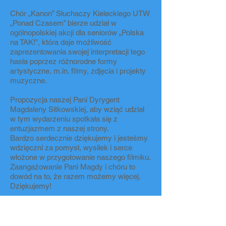
Chór „Kanon” Słuchaczy Kieleckiego UTW
„Ponad Czasem” bierze udział w
ogólnopolskiej akcji dla seniorów „Polska
na TAK!”, która daje możliwość
zaprezentowania swojej interpretacji tego
hasła poprzez różnorodne formy
artystyczne, m.in. filmy, zdjęcia i projekty
muzyczne.
Propozycja naszej Pani Dyrygent
Magdaleny Sitkowskiej, aby wziąć udział
w tym wydarzeniu spotkała się z
entuzjazmem z naszej strony.
Bardzo serdecznie dziękujemy i jesteśmy
wdzięczni za pomysł, wysiłek i serce
włożone w przygotowanie naszego filmiku.
Zaangażowanie Pani Magdy i chóru to
dowód na to, że razem możemy więcej.
Dziękujemy!
Serdecznie dziękujemy Panu Dyrektorowi
Artur Wijata za przychylność i możliwość
skorzystania z foyer, gdzie przestrzeń i