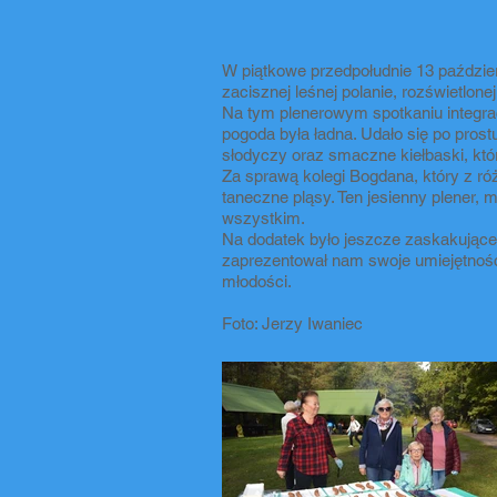
W piątkowe przedpołudnie 13 paździer
zacisznej leśnej polanie, rozświetlo
Na tym plenerowym spotkaniu integr
pogoda była ładna. Udało się po pros
słodyczy oraz smaczne kiełbaski, któ
Za sprawą kolegi Bogdana, który z r
taneczne pląsy. Ten jesienny plener, 
wszystkim.
Na dodatek było jeszcze zaskakujące
zaprezentował nam swoje umiejętności
młodości.
Foto: Jerzy Iwaniec