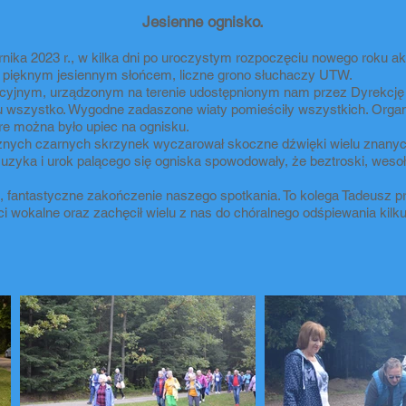
Jesienne ognisko.
nika 2023 r., w kilka dni po uroczystym rozpoczęciu nowego roku ak
nej pięknym jesiennym słońcem, liczne grono słuchaczy UTW.
acyjnym, urządzonym na terenie udostępnionym nam przez Dyrekcję
tu wszystko. Wygodne zadaszone wiaty pomieściły wszystkich. Organi
re można było upiec na ognisku.
óżnych czarnych skrzynek wyczarował skoczne dźwięki wielu znanych
muzyka i urok palącego się ogniska spowodowały, że beztroski, wesoły
, fantastyczne zakończenie naszego spotkania. To kolega Tadeusz 
 wokalne oraz zachęcił wielu z nas do chóralnego odśpiewania kilk