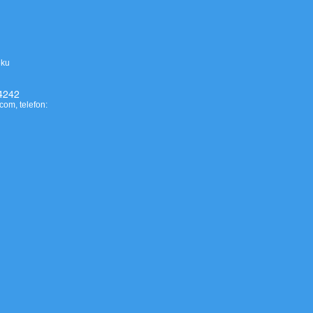
eku
4242
.com
, telefon: