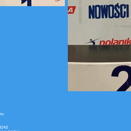
eku
4242