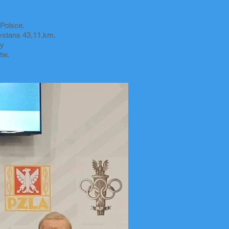
 Polsce.
dystans 43,11,km.
ny
tw.