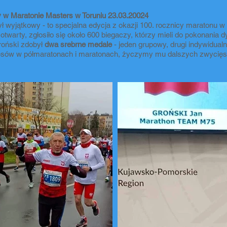
 w Maratonie Masters w Toruniu 23.03.20024
ł wyjątkowy - to specjalna edycja z okazji 100. rocznicy maratonu w
 otwarty, zgłosiło się około 600 biegaczy, którzy mieli do pokonania 
roński zdobył
dwa srebrne medale
- jeden grupowy, drugi indywidual
esów w półmaratonach i maratonach, życzymy mu dalszych zwycięs