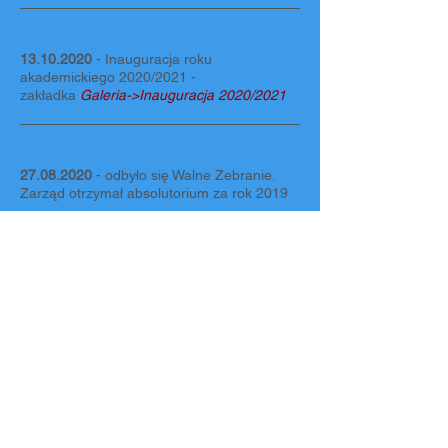
13.10.2020
- Inauguracja roku
akademickiego 2020/2021 -
zakładka
Galeria->Inauguracja 2020/2021
27.08.2020
- odbyło się Walne Zebranie.
Zarząd otrzymał absolutorium za rok 2019
​
02.06.2020
Janina Łucak - Prezes Zarządu
Kieleckiego Uniwersytetu Trzeciego Wieku
"Ponad Czasem" przedstawiła na naszej
stronie ​ wirtualne
Zakończenie Roku Akademickiego
2019/2020 - zakładka >
Galeria
21.11.2019
- obowiązuje Regulamin