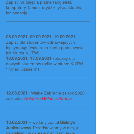
Zapisy na zajęcia płatne (angielski,
komputery, taniec, brydż)- tylko aktualną
legitymacją.
08.09.2021
,
09.09.2021
,
10.09.2021
-
Zapisy dla studentów odnawiających
legitymacje (wpłata na konto podstawowe
lub biurze KUTW)
16.09.2021
,
17.09.2021
- Zapisy dla
nowych studentów (tylko w biurze KUTW
"Ponad Czasem")
12.08.2021
- Walne Zebranie za rok 2020
-
zakładka
Galeria->Walne Zebranie
13.02.2021
–
wydany został
Biuletyn
Jubileuszowy.
Przedstawiamy w nim, jak
działaliśmy w okresie pięciu lat, jakie