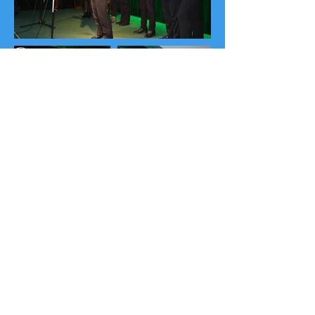
Copyright © 2016
Kielecki Uniwersytet Trzeciego Wieku
"Ponad Czasem"
Nr
konta bankowego
: