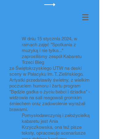
W dniu 15 stycznia 2024, w
ramach zajęć "Spotkania z
muzyką i nie tylko..."
zaprosiliśmy zespół Kabaretu
Trzeci Bieg
ze Świętokrzyskiego UTW na deski
sceny w Pałacyku im. T. Zielińskiego.
Artystki przedstawiły świetny, z wielkim
poczuciem humoru i żartu program
"Będzie gadka o życiu babci i dziadka" -
widzowie na sali reagowali gromkim
śmiechem oraz zadowolenie wyrażali
brawami.
Pomysłodawczynią i założycielką
kabaretu jest Ania
Krzyczkowska, ona też pisze
teksty, opracowuje scenariusze
oraz dobiera kostiumy.