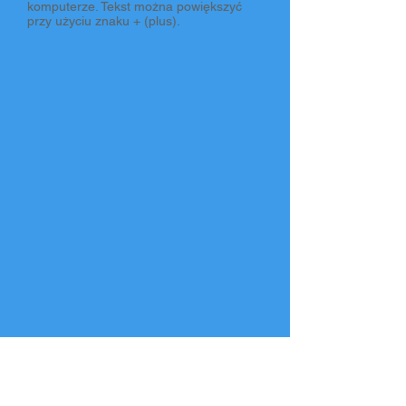
komputerze. Tekst można powiększyć
przy użyciu znaku + (plus).