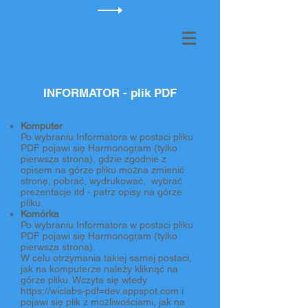
INFORMATOR - plik PDF
Komputer
Po wybraniu Informatora w postaci pliku
PDF pojawi się Harmonogram (tylko
pierwsza strona), gdzie zgodnie z
opisem na górze pliku można zmienić
stronę, pobrać, wydrukować, wybrać
prezentacje itd - patrz opisy na górze
pliku.
Komórka
Po wybraniu Informatora w postaci pliku
PDF pojawi się Harmonogram (tylko
pierwsza strona).
W celu otrzymania takiej samej postaci,
jak na komputerze należy kliknąć na
górze pliku. Wczyta się wtedy
https://wiclabs-pdf
=dev.appspot.com i
pojawi się plik z możliwościami, jak na