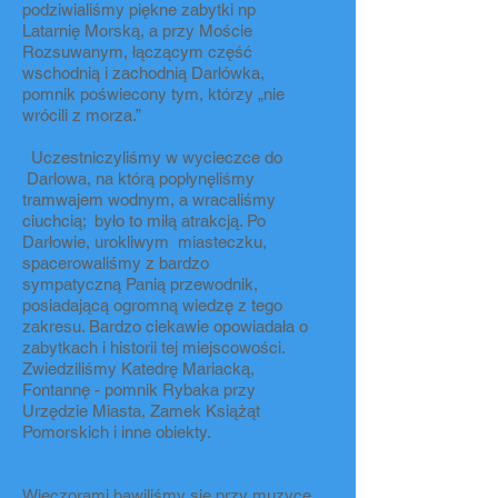
podziwialiśmy piękne zabytki np
Latarnię Morską, a przy Moście
Rozsuwanym, łączącym część
wschodnią i zachodnią Darłówka,
pomnik poświecony tym, którzy „nie
wrócili z morza.”
Uczestniczyliśmy w wycieczce do
Darłowa, na którą popłynęliśmy
tramwajem wodnym, a wracaliśmy
ciuchcią; było to miłą atrakcją. Po
Darłowie, urokliwym miasteczku,
spacerowaliśmy z bardzo
sympatyczną Panią przewodnik,
posiadającą ogromną wiedzę z tego
zakresu. Bardzo ciekawie opowiadała o
zabytkach i historii tej miejscowości.
Zwiedziliśmy Katedrę Mariacką,
Fontannę - pomnik Rybaka przy
Urzędzie Miasta, Zamek Książąt
Pomorskich i inne obiekty.
Wieczorami bawiliśmy się przy muzyce