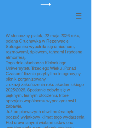
W słoneczny piątek, 22 maja 2026 roku,
polana Gruchawka w Rezerwacie
Sufraganiec wypełniła się śmiechem,
rozmowami, śpiewem, tańcami i radosną
atmosferą.
Tego dnia słuchacze Kieleckiego
Uniwersytetu Trzeciego Wieku „Ponad
Czasem” licznie przybyli na integracyjny
piknik zorganizowany
z okazji zakończenia roku akademickiego
2025/2026. Spotkanie odbyło się w
pięknym, leśnym otoczeniu, które
sprzyjało wspólnemu wypoczynkowi i
zabawie.
Już od pierwszych chwil można było
poczuć wyjątkowy klimat tego wydarzenia.
Pod drewnianymi wiatami ustawiono
wspólne stoły, przy których seniorzy