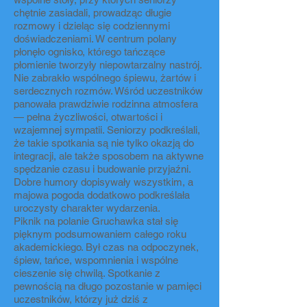
chętnie zasiadali, prowadząc długie
rozmowy i dzieląc się codziennymi
doświadczeniami. W centrum polany
płonęło ognisko, którego tańczące
płomienie tworzyły niepowtarzalny nastrój.
Nie zabrakło wspólnego śpiewu, żartów i
serdecznych rozmów. Wśród uczestników
panowała prawdziwie rodzinna atmosfera
— pełna życzliwości, otwartości i
wzajemnej sympatii. Seniorzy podkreślali,
że takie spotkania są nie tylko okazją do
integracji, ale także sposobem na aktywne
spędzanie czasu i budowanie przyjaźni.
Dobre humory dopisywały wszystkim, a
majowa pogoda dodatkowo podkreślała
uroczysty charakter wydarzenia.
Piknik na polanie Gruchawka stał się
pięknym podsumowaniem całego roku
akademickiego. Był czas na odpoczynek,
śpiew, tańce, wspomnienia i wspólne
cieszenie się chwilą. Spotkanie z
pewnością na długo pozostanie w pamięci
uczestników, którzy już dziś z