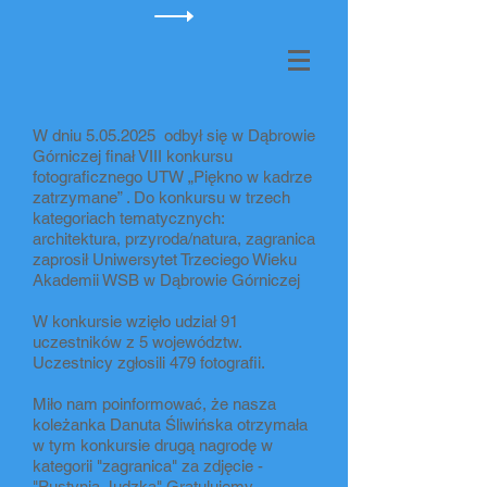
W dniu
5.05.2025
odbył się w Dąbrowie
Górniczej finał VIII konkursu
fotograficznego UTW „Piękno w kadrze
zatrzymane” . Do konkursu w trzech
kategoriach tematycznych:
architektura, przyroda/natura, zagranica
zaprosił Uniwersytet Trzeciego Wieku
Akademii WSB w Dąbrowie Górniczej
W konkursie wzięło udział 91
uczestników z 5 województw.
Uczestnicy zgłosili 479 fotografii.
Miło nam poinformować, że nasza
koleżanka Danuta Śliwińska otrzymała
w tym konkursie drugą nagrodę w
kategorii "zagranica" za zdjęcie -
"Pustynia Judzka" Gratulujemy.