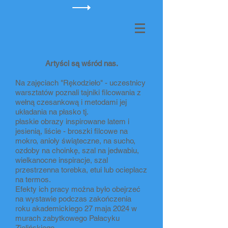
​Artyści są wśród nas.
Na zajęciach "Rękodzieło" - uczestnicy
warsztatów poznali tajniki filcowania z
wełną czesankową i metodami jej
układania na płasko tj.
płaskie obrazy inspirowane latem i
jesienią, liście - broszki filcowe na
mokro, anioły świąteczne, na sucho,
ozdoby na choinkę, szal na jedwabiu,
wielkanocne inspiracje, szal
przestrzenna torebka, etui lub ocieplacz
na termos.
Efekty ich pracy można było obejrzeć
na wystawie podczas zakończenia
roku akademickiego 27 maja 2024 w
murach zabytkowego Pałacyku
Zielińskiego.