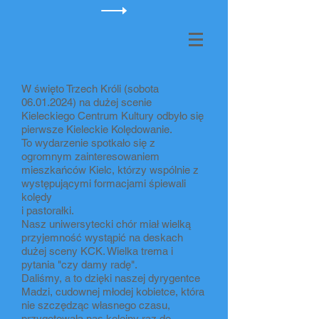
W święto Trzech Króli (sobota
06.01.2024)
na dużej scenie
Kieleckiego Centrum Kultury odbyło się
pierwsze Kieleckie Kolędowanie.
To wydarzenie spotkało się z
ogromnym zainteresowaniem
mieszkańców Kielc, którzy wspólnie z
występującymi formacjami śpiewali
kolędy
i pastorałki.
Nasz uniwersytecki chór miał wielką
przyjemność wystąpić na deskach
dużej sceny KCK. Wielka trema i
pytania "czy damy radę".
Daliśmy, a to dzięki naszej dyrygentce
Madzi, cudownej młodej kobietce, która
nie szczędząc własnego czasu,
przygotowała nas kolejny raz do