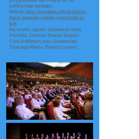
publicznego występu.
Więcej:
https://emkielce.pl/kultura/foto-
tlumy-spiewaly-koledy-i-pastoralki-w-
kck
Na scenie zagrali i zaśpiewali: Mała
Fermata, Centrum Muzyki Empire,
Chór Antidotum oraz Uniwersytet
Trzeciego Wieku „Ponad Czasem”.