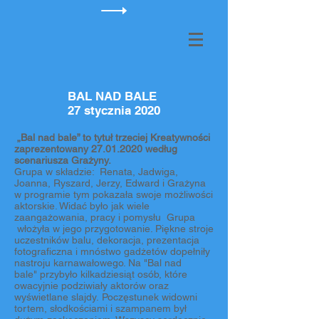
BAL NAD BALE
27 stycznia 2020
„
Bal nad bale” to tytuł trzeciej Kreatywności
zaprezentowany
27.01.2020
według
scenariusza Grażyny.
Grupa w składzie: Renata, Jadwiga,
Joanna, Ryszard, Jerzy, Edward i Grażyna
w programie tym pokazała swoje możliwości
aktorskie. Widać było jak wiele
zaangażowania, pracy i pomysłu Grupa
włożyła w jego przygotowanie. Piękne stroje
uczestników balu, dekoracja, prezentacja
fotograficzna i mnóstwo gadżetów dopełniły
nastroju karnawałowego. Na "Bal nad
bale" przybyło kilkadziesiąt osób, które
owacyjnie podziwiały aktorów oraz
wyświetlane slajdy. Poczęstunek widowni
tortem, słodkościami i szampanem był