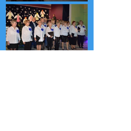
Copyright © 2016
Kielecki Uniwersytet Trzeciego Wieku
"Ponad Czasem"
Nr
konta bankowego
:
85 1240 4416 1111
0011 3218 4242
Kontakt: e-mail: