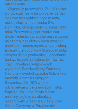
miast świata”.
Wspaniały przewodnik, Pan Mirosław,
wprowadził nas w historyczne, bardzo
ciekawe niezwykłości tego miasta,
m.in. o sławnym Jarmarku Św.
Dominika, którego tradycja sięga 1260
roku. Przewodnik poprowadził nas
ulicami miasta, zwracając naszą uwagę
na szereg jego niezwykłych atrakcji i
pamiątek historycznych, w tym piękną
architekturę budynków Starego Miasta,
których detale podkreślają upodobanie
budowniczych do piękna, jak również
chęci utrwalania wyjątkowych
wydarzeń. Podziwialiśmy Fontannę
Neptuna – symbol związku Gdańska z
morzem, Pomnik Poległych
Stoczniowców 1970 wraz z
odciśniętymi w betonie śladami stóp
Papieża, św. Jana Pawła II oraz
unikalny, piękny, wywierający
niesamowite wrażenie Bursztynowy
Ołtarz Ojczyzny w Bazylice św.