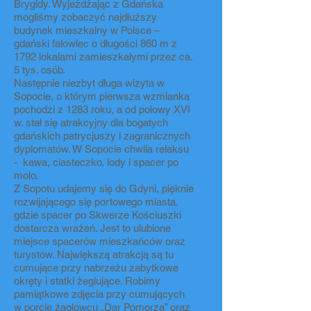
Brygidy. Wyjeżdżając z Gdańska
mogliśmy zobaczyć najdłuższy
budynek mieszkalny w Polsce –
gdański falowiec o długości 860 m z
1792 lokalami zamieszkałymi przez ca.
5 tys. osób.
Następnie niezbyt długa wizyta w
Sopocie, o którym pierwsza wzmianka
pochodzi z 1283 roku, a od połowy XVI
w. stał się atrakcyjny dla bogatych
gdańskich patrycjuszy i zagranicznych
dyplomatów. W Sopocie chwila relaksu
- kawa, ciasteczko, lody i spacer po
molo.
Z Sopotu udajemy się do Gdyni, pięknie
rozwijającego się portowego miasta,
gdzie spacer po Skwerze Kościuszki
dostarcza wrażeń. Jest to ulubione
miejsce spacerów mieszkańców oraz
turystów. Największą atrakcją są tu
cumujące przy nabrzeżu zabytkowe
okręty i statki żeglujące. Robimy
pamiątkowe zdjęcia przy cumujących
w porcie żaglowcu „Dar Pomorza” oraz