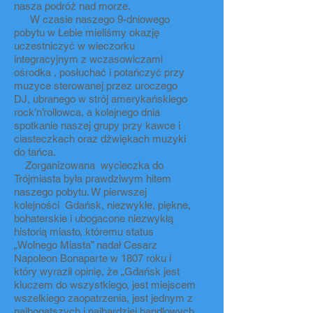
nasza podróż nad morze.
W czasie naszego 9-dniowego
pobytu w Łebie mieliśmy okazję
uczestniczyć w wieczorku
integracyjnym z wczasowiczami
ośrodka , posłuchać i potańczyć przy
muzyce sterowanej przez uroczego
DJ, ubranego w strój amerykańskiego
rock’n’rollowca, a kolejnego dnia
spotkanie naszej grupy przy kawce i
ciasteczkach oraz dźwiękach muzyki
do tańca.
Zorganizowana wycieczka do
Trójmiasta była prawdziwym hitem
naszego pobytu. W pierwszej
kolejności Gdańsk, niezwykłe, piękne,
bohaterskie i ubogacone niezwykłą
historią miasto, któremu status
„Wolnego Miasta” nadał Cesarz
Napoleon Bonaparte w 1807 roku i
który wyraził opinię, że „Gdańsk jest
kluczem do wszystkiego, jest miejscem
wszelkiego zaopatrzenia, jest jednym z
najbogatszych i najbardziej handlowych