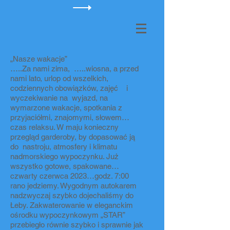
„Nasze wakacje”
…..Za nami zima, …..wiosna, a przed
nami lato, urlop od wszelkich,
codziennych obowiązków, zajęć i
wyczekiwanie na wyjazd, na
wymarzone wakacje, spotkania z
przyjaciółmi, znajomymi, słowem…
czas relaksu. W maju konieczny
przegląd garderoby, by dopasować ją
do nastroju, atmosfery i klimatu
nadmorskiego wypoczynku. Już
wszystko gotowe, spakowane…
czwarty czerwca 2023…godz. 7:00
rano jedziemy. Wygodnym autokarem
nadzwyczaj szybko dojechaliśmy do
Łeby. Zakwaterowanie w eleganckim
ośrodku wypoczynkowym „STAR”
przebiegło równie szybko i sprawnie jak